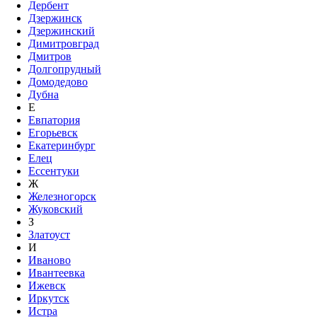
Дербент
Дзержинск
Дзержинский
Димитровград
Дмитров
Долгопрудный
Домодедово
Дубна
Е
Евпатория
Егорьевск
Екатеринбург
Елец
Ессентуки
Ж
Железногорск
Жуковский
З
Златоуст
И
Иваново
Ивантеевка
Ижевск
Иркутск
Истра