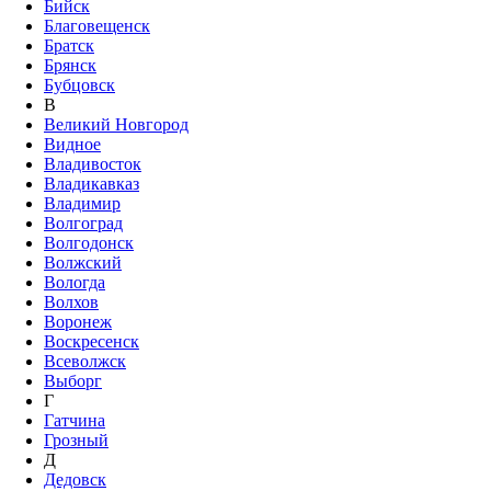
Бийск
Благовещенск
Братск
Брянск
Бубцовск
В
Великий Новгород
Видное
Владивосток
Владикавказ
Владимир
Волгоград
Волгодонск
Волжский
Вологда
Волхов
Воронеж
Воскресенск
Всеволжск
Выборг
Г
Гатчина
Грозный
Д
Дедовск