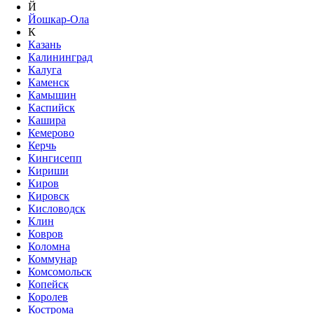
Й
Йошкар-Ола
К
Казань
Калининград
Калуга
Каменск
Камышин
Каспийск
Кашира
Кемерово
Керчь
Кингисепп
Кириши
Киров
Кировск
Кисловодск
Клин
Ковров
Коломна
Коммунар
Комсомольск
Копейск
Королев
Кострома