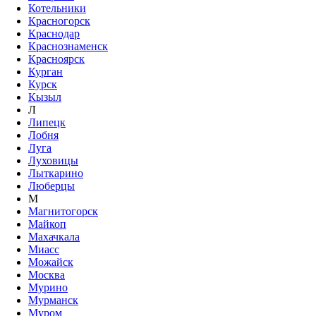
Котельники
Красногорск
Краснодар
Краснознаменск
Красноярск
Курган
Курск
Кызыл
Л
Липецк
Лобня
Луга
Луховицы
Лыткарино
Люберцы
М
Магнитогорск
Майкоп
Махачкала
Миасс
Можайск
Москва
Мурино
Мурманск
Муром