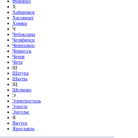
Фрязино
Х
Хабаровск
Хасовюрт
Химки
Ч
Чебоксары
Челябинск
Череповец
Черкесск
Чехов
Чита
Ш
Шатура
Шахты
Щ
Щелково
Э
Электросталь
Элиста
Энгельс
Я
Якутск
Ярославль