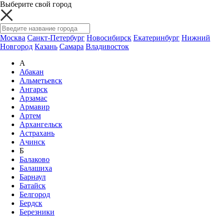
Выберите свой город
Москва
Санкт-Петербург
Новосибирск
Екатеринбург
Нижний
Новгород
Казань
Самара
Владивосток
А
Абакан
Альметьевск
Ангарск
Арзамас
Армавир
Артем
Архангельск
Астрахань
Ачинск
Б
Балаково
Балашиха
Барнаул
Батайск
Белгород
Бердск
Березники