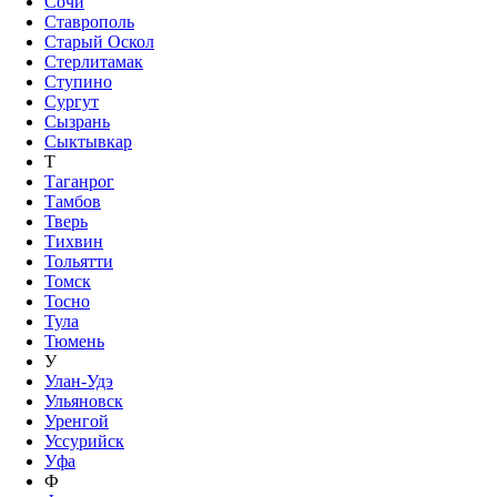
Сочи
Ставрополь
Старый Оскол
Стерлитамак
Ступино
Сургут
Сызрань
Сыктывкар
Т
Таганрог
Тамбов
Тверь
Тихвин
Тольятти
Томск
Тосно
Тула
Тюмень
У
Улан-Удэ
Ульяновск
Уренгой
Уссурийск
Уфа
Ф