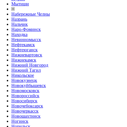
Мытищи
Н
Набережные Челны
Назрань
Нальчик
Наро-Фоминск
Находка
Невинномысск
Нефтекамск
Нефтеюганск
Нижневартовск
Нижнекамск
Нижний Новгород
Нижний Тагил
Никольское
Новокузнецк
Новокуйбышевск
Новомосковск
Новороссийск
Новосибирск
Новочебоксарск
Новочеркасск
Новошахтинск
Ногинск
Норильск