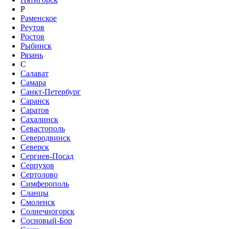
Р
Раменское
Реутов
Ростов
Рыбинск
Рязань
С
Салават
Самара
Санкт-Петербург
Саранск
Саратов
Сахалинск
Севастополь
Северодвинск
Северск
Сергиев-Посад
Серпухов
Сертолово
Симферополь
Сланцы
Смоленск
Солнечногорск
Сосновый-Бор