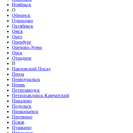
Ноябрьск
О
Обнинск
Одинцово
Октябрьск
Омск
Орел
Оренбург
Орехово-Зуево
Орск
Отрадное
П
Павловский Посад
Пенза
Первоуральск
Пермь
Петрозаводск
Петропавловск-Камчатский
Пикалево
Подольск
Прокопьевск
Протвино
Псков
Пушкино
Пятигорск